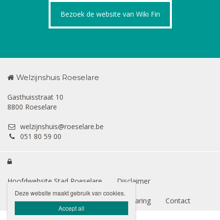
Bezoek de website van Wiki Fin
Welzijnshuis Roeselare
Gasthuisstraat 10
8800 Roeselare
welzijnshuis@roeselare.be
051 80 59 00

Hoofdwebsite Stad Roeselare
Disclaimer
Deze website maakt gebruik van cookies.
Privacybeleid
Toegankelijkheidsverklaring
Contact
Accept all