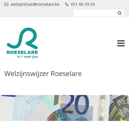
Overslaan en naar de inhoud gaan
welzijnshuis@roeselare.be
051 80 59 00
Welzijnswijzer Roeselare