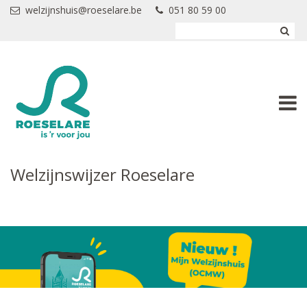
Overslaan en naar de inhoud gaan
welzijnshuis@roeselare.be
051 80 59 00
Welzijnswijzer Roeselare