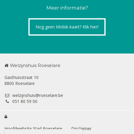
Meer informatie?
Nog geen Mobib-kaart? Klik hier!
Welzijnshuis Roeselare
Gasthuisstraat 10
8800 Roeselare
welzijnshuis@roeselare.be
051 80 59 00

Hoofdwebsite Stad Roeselare
Disclaimer