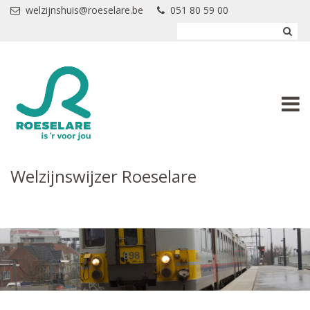
Overslaan en naar de inhoud gaan
welzijnshuis@roeselare.be
051 80 59 00
Welzijnswijzer Roeselare