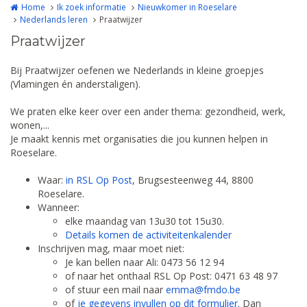
Home
Ik zoek informatie
Nieuwkomer in Roeselare
Nederlands leren
Praatwijzer
Praatwijzer
Bij Praatwijzer oefenen we Nederlands in kleine groepjes
(Vlamingen én anderstaligen).
We praten elke keer over een ander thema: gezondheid, werk,
wonen,...
Je maakt kennis met organisaties die jou kunnen helpen in
Roeselare.
Waar:
in RSL Op Post
, Brugsesteenweg 44, 8800
Roeselare.
Wanneer:
elke maandag van 13u30 tot 15u30.
Details komen de activiteitenkalender
Inschrijven mag, maar moet niet:
Je kan bellen naar Ali: 0473 56 12 94
of naar het onthaal RSL Op Post: 0471 63 48 97
of stuur een mail naar
emma@fmdo.be
of
je gegevens invullen op dit formulier
.
Dan