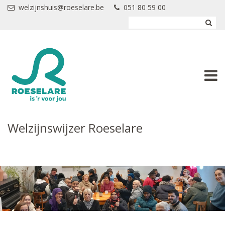
Overslaan en naar de inhoud gaan
welzijnshuis@roeselare.be
051 80 59 00
Welzijnswijzer Roeselare