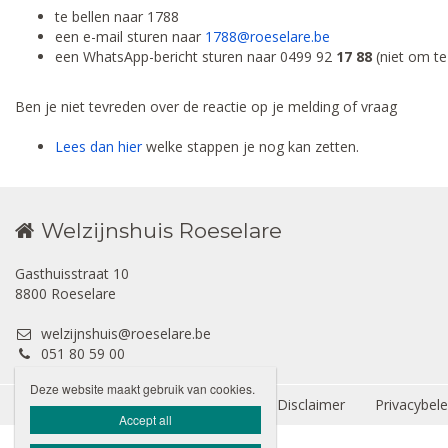
te bellen naar 1788
een e-mail sturen naar
1788@roeselare.be
een WhatsApp-bericht sturen naar 0499 92
17 88
(niet om te
Ben je niet tevreden over de reactie op je melding of vraag
Lees dan hier
welke stappen je nog kan zetten.
Welzijnshuis Roeselare
Gasthuisstraat 10
8800 Roeselare
welzijnshuis@roeselare.be
051 80 59 00
Deze website maakt gebruik van cookies.
Hoofdwebsite Stad Roeselare
Disclaimer
Privacybele

Accept all