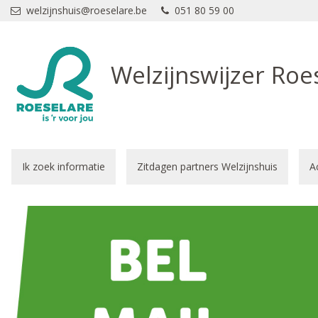
Overslaan en naar de inhoud gaan
welzijnshuis@roeselare.be
051 80 59 00
Welzijnswijzer Roe
Ik zoek informatie
Zitdagen partners Welzijnshuis
A