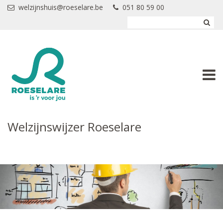
Overslaan en naar de inhoud gaan
welzijnshuis@roeselare.be
051 80 59 00
Welzijnswijzer Roeselare