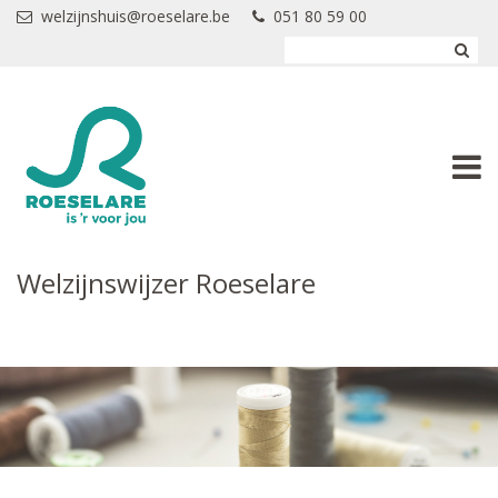
Overslaan en naar de inhoud gaan
welzijnshuis@roeselare.be
051 80 59 00
Welzijnswijzer Roeselare