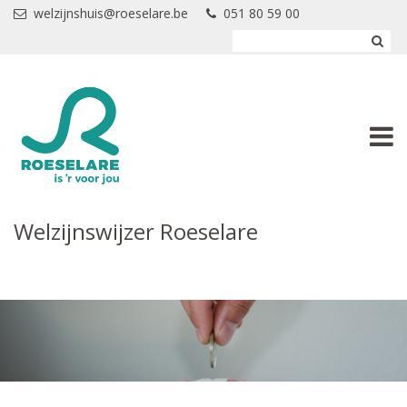
Overslaan en naar de inhoud gaan
welzijnshuis@roeselare.be
051 80 59 00
Welzijnswijzer Roeselare