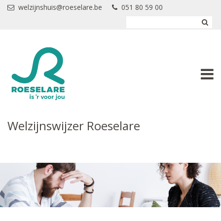
Overslaan en naar de inhoud gaan
welzijnshuis@roeselare.be
051 80 59 00
Welzijnswijzer Roeselare