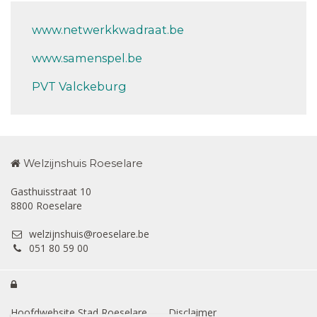
www.netwerkkwadraat.be
www.samenspel.be
PVT Valckeburg
Welzijnshuis Roeselare
Gasthuisstraat 10
8800 Roeselare
welzijnshuis@roeselare.be
051 80 59 00

Hoofdwebsite Stad Roeselare
Disclaimer